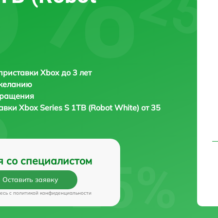
приставки Xbox до 3 лет
 желанию
бращения
тавки
Xbox Series S 1TB (Robot White) от 35
я со специалистом
Оставить заявку
есь c
политикой конфиденциальности